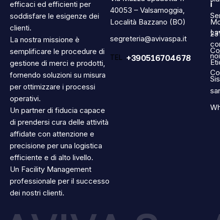
i
efficaci ed efficienti per
40053 – Valsamoggia,
Ser
soddisfare le esigenze dei
Località Bazzano (BO)
Mo
clienti.
La
23
segreteria@avivaspa.it
La nostra missione è
co
Co
semplificare le procedure di
noi
+390516704678
TEL
Et
gestione di merci e prodotti,
Co
fornendo soluzioni su misura
Si
per ottimizzare i processi
sa
operativi.
Wh
Un partner di fiducia capace
di prendersi cura delle attività
affidate con attenzione e
precisione per una logistica
efficiente e di alto livello.
Un Facility Management
professionale per il successo
dei nostri clienti.